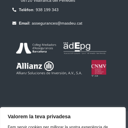
08720 Vilafranca del Penedès
assegurances@masdeu.cat.
Telèfon
:
938 199 343
Email
:
assegurances@masdeu.cat
Valorem la teva privadesa
MASDEU ASSEGURANCES AGÈNCIA ALLIANZ
ASSEGURANCES
CONTACTA
Fem servir cookies per millorar la vostra experiència de