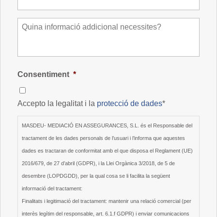
M
i
s
s
a
t
Consentiment
*
g
e
*
Accepto la legalitat i la
protecció de dades
*
MASDEU- MEDIACIÓ EN ASSEGURANCES, S.L. és el Responsable del
tractament de les dades personals de l’usuari i l’informa que aquestes
dades es tractaran de conformitat amb el que disposa el Reglament (UE)
2016/679, de 27 d’abril (GDPR), i la Llei Orgànica 3/2018, de 5 de
desembre (LOPDGDD), per la qual cosa se li facilita la següent
informació del tractament:
Finalitats i legitimació del tractament: mantenir una relació comercial (per
interès legítim del responsable, art. 6.1.f GDPR) i enviar comunicacions