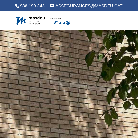
938 199 343
ASSEGURANCES@MASDEU.CAT