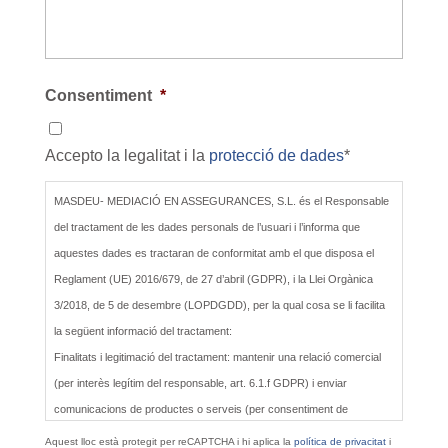
Consentiment
*
Accepto la legalitat i la
protecció de dades
*
MASDEU- MEDIACIÓ EN ASSEGURANCES, S.L. és el Responsable
del tractament de les dades personals de l’usuari i l’informa que
aquestes dades es tractaran de conformitat amb el que disposa el
Reglament (UE) 2016/679, de 27 d’abril (GDPR), i la Llei Orgànica
3/2018, de 5 de desembre (LOPDGDD), per la qual cosa se li facilita
la següent informació del tractament:
Finalitats i legitimació del tractament: mantenir una relació comercial
(per interès legítim del responsable, art. 6.1.f GDPR) i enviar
comunicacions de productes o serveis (per consentiment de
l’interessat, art. 6.1.a GDPR).
Aquest lloc està protegit per reCAPTCHA i hi aplica la
política de privacitat
i