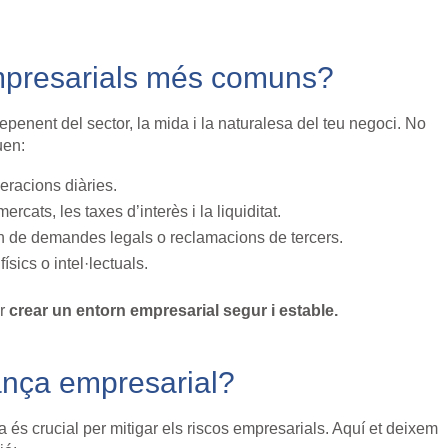
empresarials més comuns?
penent del sector, la mida i la naturalesa del teu negoci. No
uen:
eracions diàries.
rcats, les taxes d’interès i la liquiditat.
 de demandes legals o reclamacions de tercers.
ísics o intel·lectuals.
er
crear un entorn empresarial segur i estable.
ança empresarial?
és crucial per mitigar els riscos empresarials. Aquí et deixem