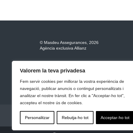
©
Masdeu Assegurances, 2026
Agència exclusiva Allianz
Valorem la teva privadesa
Fem servir cookies per millorar la vostra experiència de
navegació, publicar anuncis o contingut personalitzats i
analitzar el nostre trànsit. En fer clic a "Acceptar-ho tot",
accepteu el nostre ús de cookies.
MASDEU ASSEGURANCES AGÈNCIA ALLIANZ
Personalitzar
Rebutja-ho tot
Acceptar-ho tot
POLÍTICA DE COOKIES