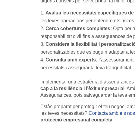
alguns consells per seleccionar la millor opc
Avalua les necessitats específiques de
les teves operacions per entendre els riscos 
Cerca cobertures completes:
Opta per a
responsabilitat civil fins a assegurances de p
Considera la flexibilitat i personalitzaci
personalitzables que es puguin adaptar a les
Consulta amb experts:
l’assessorament ex
necessitats i assegurar la teva tranquil·litat.
Implementar una estratègia d’assegurances 
cap a la resiliència i l’èxit empresarial
. Am
Assegurances, pots salvaguardar la teva em
Estàs preparat per protegir el teu negoci a
les teves necessitats?
Contacta amb els nos
protecció empresarial completa.